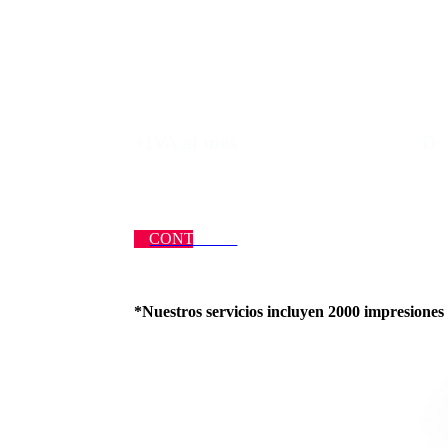
Ricoh Multifuncional A4 color
. Desde 
+IVA al me
CONTACTA
*Nuestros servicios incluyen 2000 impresiones e