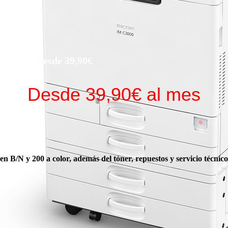
39,90€
s D
Desde 39,90€ al mes
n B/N y 200 a color, además del tóner, repuestos y servicio técnico