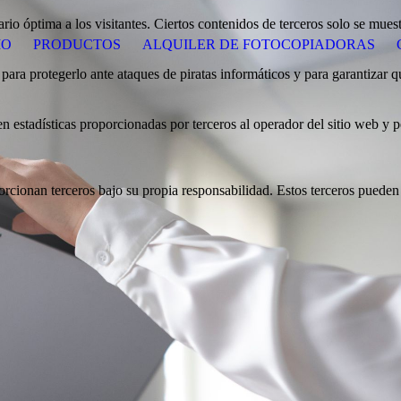
rio óptima a los visitantes. Ciertos contenidos de terceros solo se muest
IO
PRODUCTOS
ALQUILER DE FOTOCOPIADORAS
para protegerlo ante ataques de piratas informáticos y para garantizar qu
yen estadísticas proporcionadas por terceros al operador del sitio web y
cionan terceros bajo su propia responsabilidad. Estos terceros pueden e