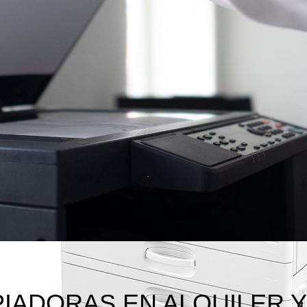
.
.
IADORAS EN ALQUILER Y