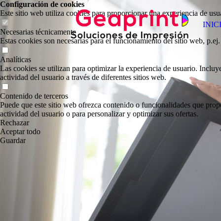
Configuración de cookies
Este sitio web utiliza cookies para proporcionar una experiencia de usua
INIC
Necesarias técnicamente
Estas cookies son necesarias para el funcionamiento del sitio web, p.ej. 
Analíticas
Las cookies se utilizan para optimizar la experiencia de usuario. Inclu
actividad del usuario a través de diferentes sitios web.
Contenido de terceros
Puede que este sitio web ofrezca contenido o funcionalidades que propor
actividad del usuario o para personalizar y optimizar sus ofertas.
Rechazar
Aceptar todo
Guardar